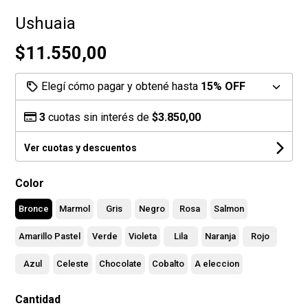
Ushuaia
$11.550,00
Elegí cómo pagar y obtené hasta
15% OFF
3
cuotas sin interés de
$3.850,00
Ver cuotas y descuentos
Color
Bronce
Marmol
Gris
Negro
Rosa
Salmon
Amarillo Pastel
Verde
Violeta
Lila
Naranja
Rojo
Azul
Celeste
Chocolate
Cobalto
A eleccion
Cantidad